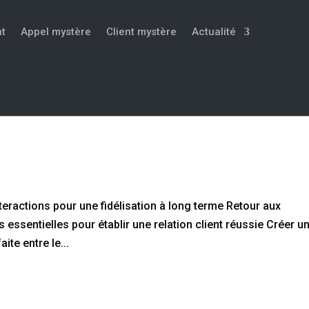
t
Appel mystère
Client mystère
Actualité
ptimisez vos interactions pour une
nteractions pour une fidélisation à long terme Retour aux
 essentielles pour établir une relation client réussie Créer un
te entre le...