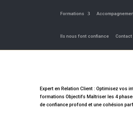
Formations
Accompagnemen
Ils nous font confiance
Contact
Expert en Relation Client : O
fidélisation à long terme
Expert en Relation Client : Optimisez vos i
formations Objectifs Maîtriser les 4 phases
de confiance profond et une cohésion parfai