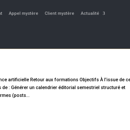
t
Appel mystère
Client mystère
Actualité
à l’intelligence artificielle
nce artificielle Retour aux formations Objectifs À l’issue de c
 de : Générer un calendrier éditorial semestriel structuré et
rmes (posts...
ikTok ou Facebook : comment « buzzer » s