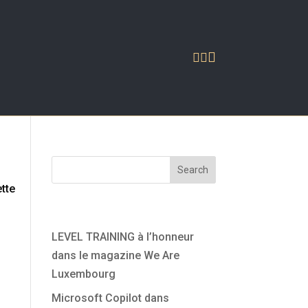



Search
ette
Articles récents
LEVEL TRAINING à l’honneur
dans le magazine We Are
Luxembourg
ans
Microsoft Copilot dans