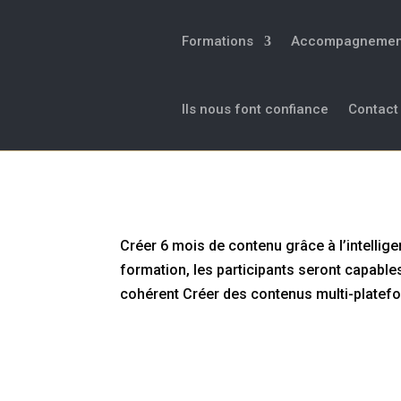
Formations
Accompagnemen
Ils nous font confiance
Contact
Créer 6 mois de contenu grâce 
Créer 6 mois de contenu grâce à l’intellige
formation, les participants seront capables
cohérent Créer des contenus multi-platefo
Être viral sur Instagram, T
dépenser d’argent ?