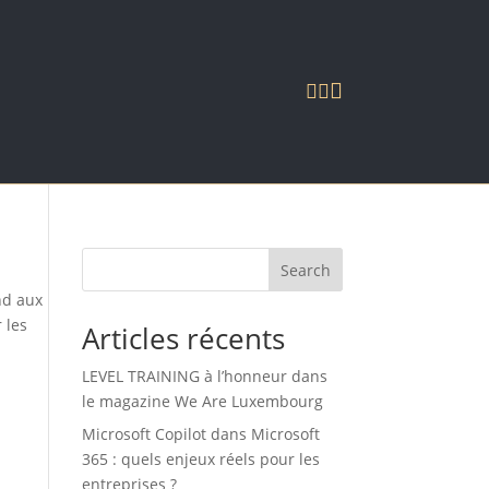



Search
nd aux
 les
Articles récents
LEVEL TRAINING à l’honneur dans
le magazine We Are Luxembourg
Microsoft Copilot dans Microsoft
365 : quels enjeux réels pour les
entreprises ?