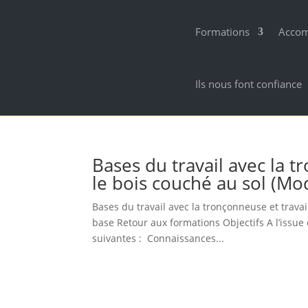
Formations
Acco
Ils nous font confiance
Bases du travail avec la t
le bois couché au sol (M
Bases du travail avec la tronçonneuse et trava
base Retour aux formations Objectifs A l’issue
suivantes : Connaissances...