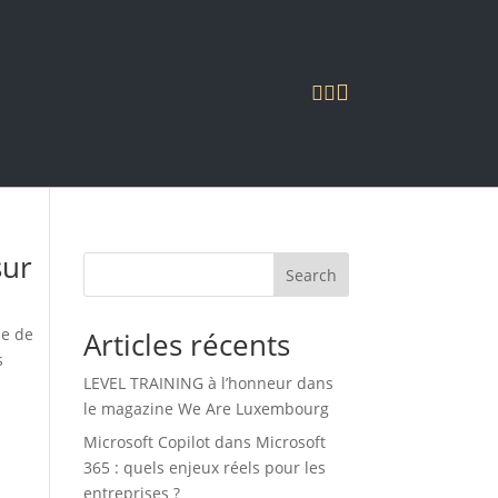



sur
Search
le de
Articles récents
s
LEVEL TRAINING à l’honneur dans
le magazine We Are Luxembourg
Microsoft Copilot dans Microsoft
365 : quels enjeux réels pour les
entreprises ?