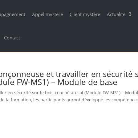
mpagnement
Appel mystère
Client mystère
Actualité
Contact
ronçonneuse et travailler en sécurité 
odule FW-MS1) – Module de base
iller en sécurité sur le bois couché au sol (Module FW-MS1) – Modu
 de la formation, les participants auront développé les compétence