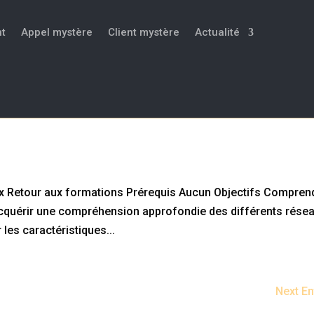
t
Appel mystère
Client mystère
Actualité
éseaux sociaux
x Retour aux formations Prérequis Aucun Objectifs Compren
quérir une compréhension approfondie des différents rése
r les caractéristiques...
Next En