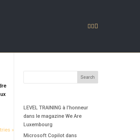



Search
dre
aux
Articles récents
LEVEL TRAINING à l’honneur
dans le magazine We Are
Luxembourg
tries »
Microsoft Copilot dans